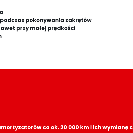
ia
m podczas pokonywania zakrętów
nawet przy małej prędkości
n
mortyzatorów co ok. 20 000 km i ich wymianę c