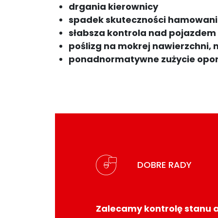
drgania kierownicy
spadek skuteczności hamowan
słabsza kontrola nad pojazde
poślizg na mokrej nawierzchni, 
ponadnormatywne zużycie opo
DOBRE RADY
Zalecamy kontrolę stanu a