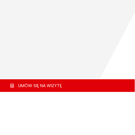
UMÓW SIĘ NA WIZYTĘ
TRIO usługi
matyzacja
umulator